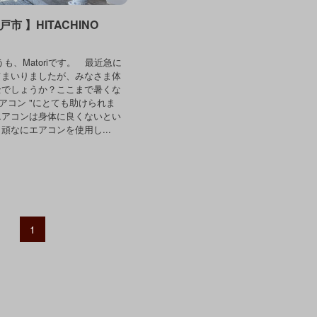
戸市 】HITACHINO
も、Matoriです。 最近急に
てまいりましたが、みなさま体
全でしょうか？ここまで暑くな
エアコン "にとても助けられま
エアコンは身体に良くないとい
頑なにエアコンを使用し...
1