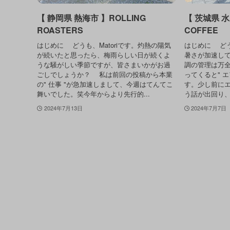
【 静岡県 熱海市 】ROLLING
【 茨城県 水
ROASTERS
COFFEE
はじめに どうも、Matoriです。灼熱の陽気
はじめに どう
が続いたと思ったら、梅雨らしい日が続くよ
暑さが加速し
うな騒がしい季節ですが、皆さまいかがお過
調の管理は万
ごしでしょうか？ 私は前回の投稿から本業
ってくると" 
の" 仕事 "が急加速しまして、今週はてんてこ
す。少し前に
舞いでした。笑今年からより先行的...
う話が出回り、
2024年7月13日
2024年7月7日