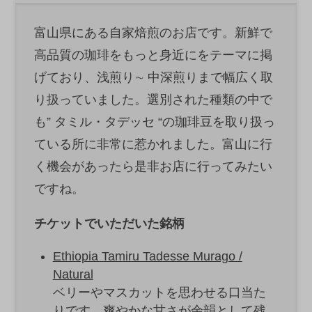
富山県にある自家焙煎のお店です。新鮮で
高品質の珈琲をもっと身近にをテーマに掲
げており、浅煎り∼ 中深煎りまで幅広く取
り扱っていました。選別された種類の中で
も” タミル・タデッセ “の珈琲豆を取り扱っ
ている所に非常に惹かれました。富山に行
く機会があったら是非お店に行ってみたい
ですね。
チケットでいただいた銘柄
Ethiopia Tamiru Tadesse Murago /
Natural
ベリーやマスカットを思わせる口当た
りです。爽やかな甘さが余韻として残