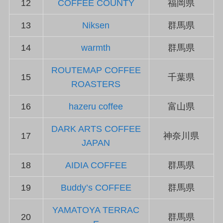
12
COFFEE COUNTY
福岡県
13
Niksen
群馬県
14
warmth
群馬県
ROUTEMAP COFFEE
15
千葉県
ROASTERS
16
hazeru coffee
富山県
DARK ARTS COFFEE
17
神奈川県
JAPAN
18
AIDIA COFFEE
群馬県
19
Buddy’s COFFEE
群馬県
YAMATOYA TERRAC
20
群馬県