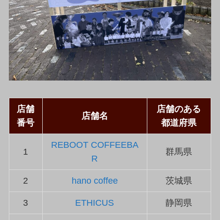
店舗
店舗のある
店舗名
番号
都道府県
REBOOT COFFEEBA
1
群馬県
R
2
hano coffee
茨城県
3
ETHICUS
静岡県